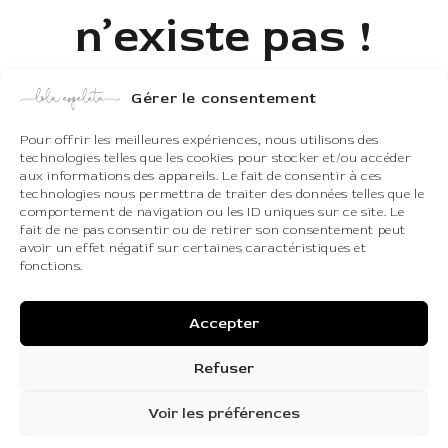
n’existe pas !
Gérer le consentement
Nous sommes désolés, mais la page que
vous cherchez n’existe plus.
Pour offrir les meilleures expériences, nous utilisons des
technologies telles que les cookies pour stocker et/ou accéder
Peut-être vous pouvez essayer une
aux informations des appareils. Le fait de consentir à ces
technologies nous permettra de traiter des données telles que le
nouvelle recherche.
comportement de navigation ou les ID uniques sur ce site. Le
fait de ne pas consentir ou de retirer son consentement peut
avoir un effet négatif sur certaines caractéristiques et
fonctions.
Accepter
REVENIR À L’ACCUEIL
Refuser
Voir les préférences
Printemps/été 2026
Contact