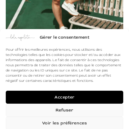
Gérer le consentement
Pour offrir les meilleures expériences, nous utilisons des
technologies telles que les cookies pour stocker et/ou accéder aux
informations des appareils. Le fait de consentir à ces technologies
nous permettra de traiter des données telles que le comportement
de navigation ou les ID uniques sur ce site. Le fait de ne pas
consentir ou de retirer son consentement peut avoir un effet
négatif sur certaines caractéristiques et fonctions.
Trouver la boutique la plus proche
Accepter
Refuser
Voir les préférences
Printemps/été 2026
Contact